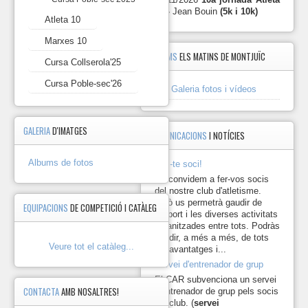
10
10 -
Jean Bouin
(5k i 10k)
Atleta 10
Marxes
Marxes 10
10
ÀLBUMS
ELS MATINS DE MONTJUÏC
Cursa Collserola'25
Cursa
Cursa Poble-sec'26
Collserola'25
Galeria fotos i vídeos
Cursa
Poble-
GALERIA
D'IMATGES
COMUNICACIONS
I NOTÍCIES
sec'26
Albums de fotos
Fes-te soci!
Us convidem a fer-vos socis
del nostre club d'atletisme.
Això us permetrà gaudir de
EQUIPACIONS
DE COMPETICIÓ I CATÀLEG
l'esport i les diverses activitats
organitzades entre tots. Podràs
gaudir, a més a més, de tots
Veure tot el catàleg...
els avantatges i...
Servei d'entrenador de grup
El CAR subvenciona un servei
CONTACTA
AMB NOSALTRES!
d'entrenador de grup pels socis
del club. (
servei