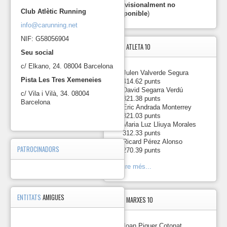
provisionalment no
Club Atlètic Running
disponible
)
info@carunning.net
NIF: G58056904
TOP5
ATLETA 10
Seu social
c/ Elkano, 24. 08004 Barcelona
1.
-
Julen Valverde Segura
Pista Les Tres Xemeneies
414.62 punts
2.
-
David Segarra Verdú
c/ Vila i Vilà, 34. 08004
321.38 punts
Barcelona
3.
-
Eric Andrada Monterrey
321.03 punts
4.
-
Maria Luz Lliuya Morales
312.33 punts
5.
-
Ricard Pérez Alonso
PATROCINADORS
270.39 punts
Veure més...
ENTITATS
AMIGUES
TOP5
MARXES 10
1.
-
Joan Piquer Cotonat