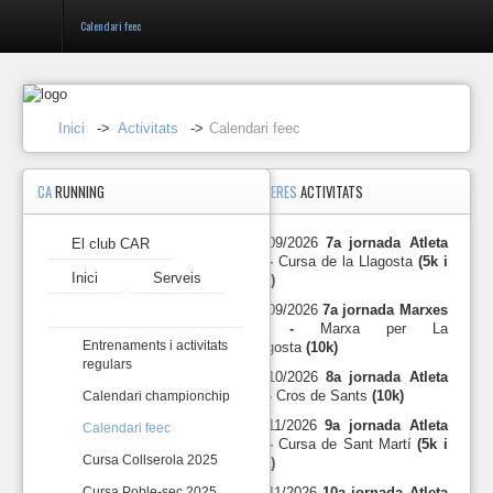
Calendari feec
Entrar
Inici
->
Activitats
->
Calendari feec
Registrar-
CA
RUNNING
PROPERES
ACTIVITATS
se
27/09/2026
7a jornada Atleta
El club CAR
10 -
Cursa de la Llagosta
(5k i
El
Inici
Serveis
10k)
club
CAR
27/09/2026
7a jornada Marxes
Activitats
10 -
Marxa per La
Inici
Entrenaments i activitats
Llagosta
(10k)
regulars
18/10/2026
8a jornada Atleta
Serveis
10 -
Cros de Sants
(10k)
Calendari championchip
15/11/2026
9a jornada Atleta
Calendari feec
Activitats
10 -
Cursa de Sant Martí
(5k i
Cursa Collserola 2025
10k)
Atleta
29/11/2026
10a jornada Atleta
Cursa Poble-sec 2025