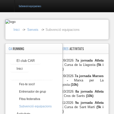
Subvenció equipacions
Entrar
Inici
->
Serveis
->
Subvenció equipacions
Registrar-
se
CA
RUNNING
PROPERES
ACTIVITATS
Equipacions
C.A.RUNNING
27/09/2026
7a jornada Atleta
El club CAR
El
10 -
Cursa de la Llagosta
(5k i
club
Inici
10k)
CAR
27/09/2026
7a jornada Marxes
Serveis
Inici
10 -
Marxa per La
Fes-te soci!
Llagosta
(10k)
Serveis
18/10/2026
8a jornada Atleta
Entrenador de grup
10 -
Cros de Sants
(10k)
Fitxa federativa
Activitats
15/11/2026
9a jornada Atleta
Subvenció equipacions
10 -
Cursa de Sant Martí
(5k i
10k)
Atleta
Activitats