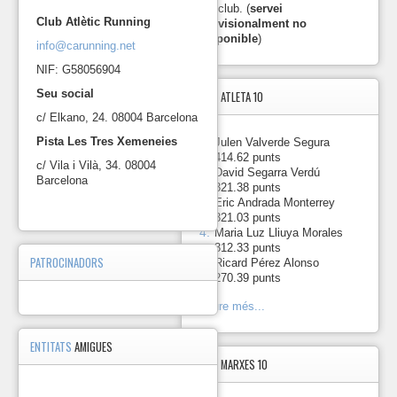
del club. (
servei
Club Atlètic Running
provisionalment no
disponible
)
info@carunning.net
NIF: G58056904
Seu social
TOP5
ATLETA 10
c/ Elkano, 24. 08004 Barcelona
Pista Les Tres Xemeneies
1.
-
Julen Valverde Segura
414.62 punts
c/ Vila i Vilà, 34. 08004
2.
-
David Segarra Verdú
Barcelona
321.38 punts
3.
-
Eric Andrada Monterrey
321.03 punts
4.
-
Maria Luz Lliuya Morales
312.33 punts
PATROCINADORS
5.
-
Ricard Pérez Alonso
270.39 punts
Veure més...
ENTITATS
AMIGUES
TOP5
MARXES 10