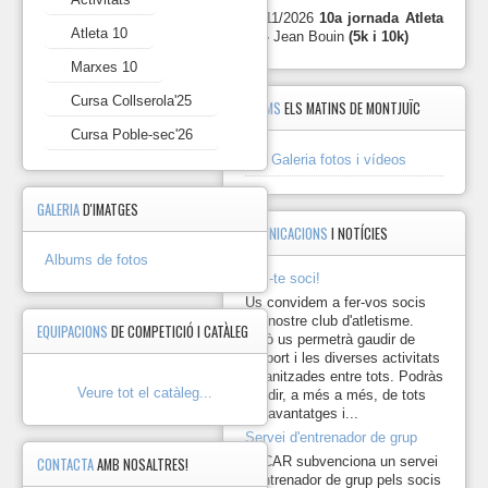
10
29/11/2026
10a jornada Atleta
Atleta 10
10 -
Jean Bouin
(5k i 10k)
Marxes
Marxes 10
10
Cursa Collserola'25
ÀLBUMS
ELS MATINS DE MONTJUÏC
Cursa
Collserola'25
Cursa Poble-sec'26
Galeria fotos i vídeos
Cursa
Poble-
GALERIA
D'IMATGES
sec'26
COMUNICACIONS
I NOTÍCIES
Albums de fotos
Fes-te soci!
Us convidem a fer-vos socis
del nostre club d'atletisme.
EQUIPACIONS
DE COMPETICIÓ I CATÀLEG
Això us permetrà gaudir de
l'esport i les diverses activitats
organitzades entre tots. Podràs
Veure tot el catàleg...
gaudir, a més a més, de tots
els avantatges i...
Servei d'entrenador de grup
El CAR subvenciona un servei
CONTACTA
AMB NOSALTRES!
d'entrenador de grup pels socis