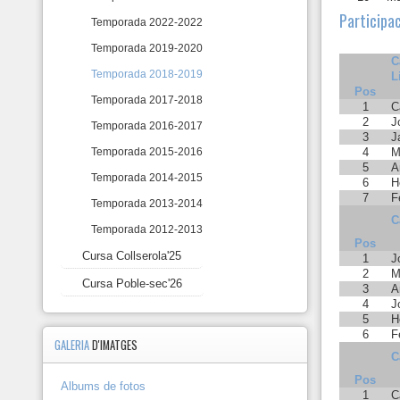
10
Participa
Temporada 2022-2022
Marxes
Temporada 2019-2020
10
C
Temporada 2018-2019
L
Pos
Cursa
Temporada 2017-2018
1
C
Collserola'25
2
J
Temporada 2016-2017
3
J
Cursa
4
M
Temporada 2015-2016
Poble-
5
A
sec'26
Temporada 2014-2015
6
H
7
F
Temporada 2013-2014
C
Temporada 2012-2013
Pos
Cursa Collserola'25
1
J
2
M
Cursa Poble-sec'26
3
A
4
J
5
H
6
F
GALERIA
D'IMATGES
C
Pos
Albums de fotos
1
C