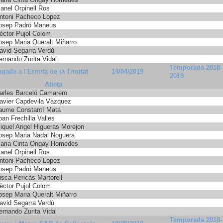
anel Orpinell Ros
ntoni Pacheco Lopez
osep Padró Maneus
èctor Pujol Colom
osep Maria Queralt Miñarro
avid Segarra Verdú
ernando Zurita Vidal
Temporada 2018-
ujada a l'Ermita de la Trinitat
14/04/2019
2019
Atleta
arles Barceló Camarero
avier Capdevila Vàzquez
aume Constantí Mata
oan Frechilla Valles
iquel Angel Higueras Morejon
osep Maria Nadal Noguera
aria Cinta Ongay Homedes
anel Orpinell Ros
ntoni Pacheco Lopez
osep Padró Maneus
isca Pericàs Martorell
èctor Pujol Colom
osep Maria Queralt Miñarro
avid Segarra Verdú
ernando Zurita Vidal
Temporada 2018-