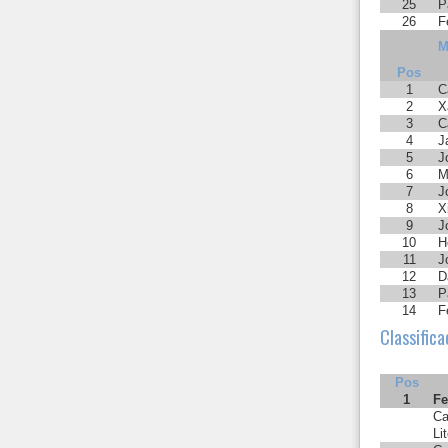
25
P
26
F
M
Pos
1
C
2
X
3
C
4
J
5
J
6
M
7
J
8
X
9
J
10
H
11
J
12
D
13
P
14
F
Classifica
Pos
1
Fe
Ca
Li