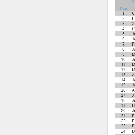
C
Pos
1
C
2
E
3
X
4
C
5
J
6
J
7
F
8
J
9
M
10
J
11
M
12
M
13
A
14
J
15
J
16
A
17
X
18
J
19
H
20
J
21
P
22
P
23
E
24
D