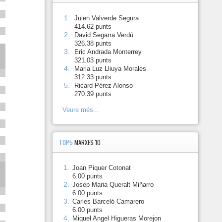
1.
-
Julen Valverde Segura
414.62 punts
2.
-
David Segarra Verdú
326.38 punts
3.
-
Eric Andrada Monterrey
321.03 punts
4.
-
Maria Luz Lliuya Morales
312.33 punts
5.
-
Ricard Pérez Alonso
270.39 punts
Veure més...
TOP5
MARXES 10
1.
-
Joan Piquer Cotonat
6.00 punts
2.
-
Josep Maria Queralt Miñarro
6.00 punts
3.
-
Carles Barceló Camarero
6.00 punts
4.
-
Miquel Angel Higueras Morejon