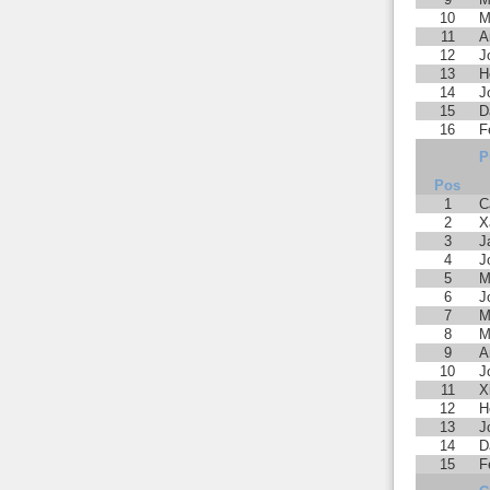
10
M
11
A
12
J
13
H
14
J
15
D
16
F
P
Pos
1
C
2
X
3
J
4
J
5
M
6
J
7
M
8
M
9
A
10
J
11
X
12
H
13
J
14
D
15
F