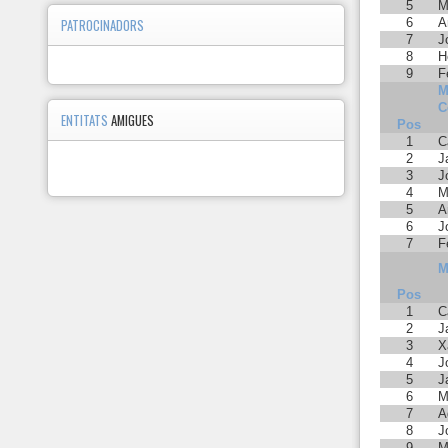
5
M
6
A
PATROCINADORS
7
J
8
H
9
F
M
C
ENTITATS
AMIGUES
Pos
1
C
2
J
3
J
4
M
5
A
6
J
7
F
M
Pos
1
C
2
J
3
X
4
J
5
J
6
M
7
A
8
J
9
M