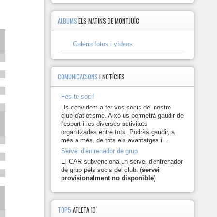
ÀLBUMS
ELS MATINS DE MONTJUÏC
Galeria fotos i vídeos
COMUNICACIONS
I NOTÍCIES
Fes-te soci!
Us convidem a fer-vos socis del nostre
club d'atletisme. Això us permetrà gaudir de
l'esport i les diverses activitats
organitzades entre tots. Podràs gaudir, a
més a més, de tots els avantatges i...
Servei d'entrenador de grup
El CAR subvenciona un servei d'entrenador
de grup pels socis del club. (
servei
provisionalment no disponible
)
TOP5
ATLETA 10