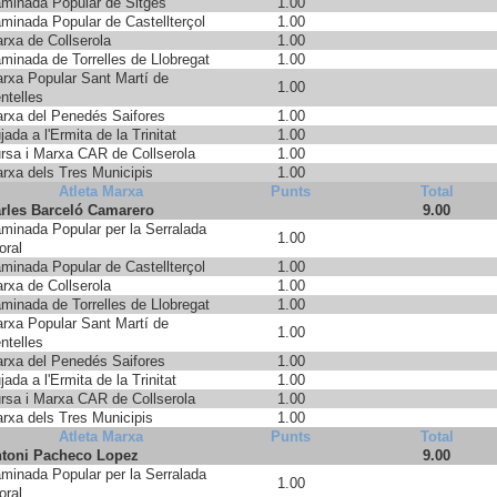
minada Popular de Sitges
1.00
minada Popular de Castellterçol
1.00
rxa de Collserola
1.00
minada de Torrelles de Llobregat
1.00
rxa Popular Sant Martí de
1.00
ntelles
rxa del Penedés Saifores
1.00
jada a l'Ermita de la Trinitat
1.00
rsa i Marxa CAR de Collserola
1.00
rxa dels Tres Municipis
1.00
Atleta Marxa
Punts
Total
rles Barceló Camarero
9.00
minada Popular per la Serralada
1.00
toral
minada Popular de Castellterçol
1.00
rxa de Collserola
1.00
minada de Torrelles de Llobregat
1.00
rxa Popular Sant Martí de
1.00
ntelles
rxa del Penedés Saifores
1.00
jada a l'Ermita de la Trinitat
1.00
rsa i Marxa CAR de Collserola
1.00
rxa dels Tres Municipis
1.00
Atleta Marxa
Punts
Total
toni Pacheco Lopez
9.00
minada Popular per la Serralada
1.00
toral