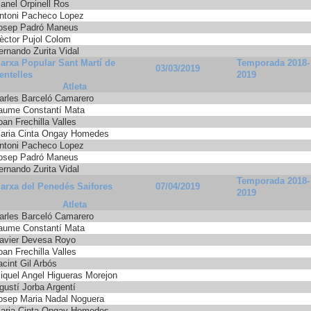
anel Orpinell Ros
ntoni Pacheco Lopez
osep Padró Maneus
èctor Pujol Colom
ernando Zurita Vidal
arxa Popular Sant Martí de
Temporada 2018-
03/03/2019
entelles
2019
Atleta
arles Barceló Camarero
aume Constantí Mata
oan Frechilla Valles
aria Cinta Ongay Homedes
ntoni Pacheco Lopez
osep Padró Maneus
ernando Zurita Vidal
Temporada 2018-
arxa del Penedés Saifores
07/04/2019
2019
Atleta
arles Barceló Camarero
aume Constantí Mata
avier Devesa Royo
oan Frechilla Valles
acint Gil Arbós
iquel Angel Higueras Morejon
gustí Jorba Argentí
osep Maria Nadal Noguera
aria Cinta Ongay Homedes