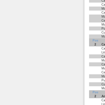
Ca
Ca
Ma
Ca
Ma
Ce
Ma
Pu
Cu
Ma
Pos
2
Ca
Ca
Li
Ca
Ma
Ca
Ma
Ce
Ma
Pu
Cu
Ma
Pos
2
An
Ca
Li