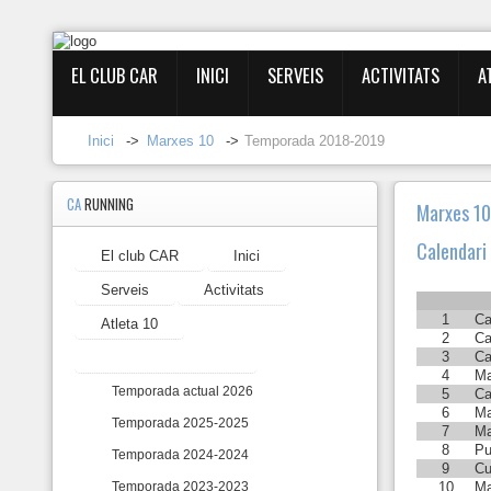
EL CLUB CAR
INICI
SERVEIS
ACTIVITATS
A
Entrar
Inici
->
Marxes 10
->
Temporada 2018-2019
Registrar-
se
CA
RUNNING
Marxes 1
Calendari
El club CAR
Inici
El
club
Serveis
Activitats
CAR
1
Ca
Atleta 10
2
Ca
Inici
3
Ca
Marxes 10
4
Ma
Serveis
Temporada actual 2026
5
Ca
6
Ma
Temporada 2025-2025
7
Ma
Activitats
8
Pu
Temporada 2024-2024
9
Cu
Atleta
10
Ma
Temporada 2023-2023