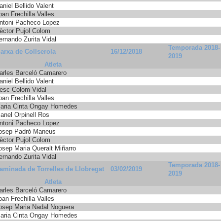
aniel Bellido Valent
oan Frechilla Valles
ntoni Pacheco Lopez
èctor Pujol Colom
ernando Zurita Vidal
Temporada 2018-
arxa de Collserola
16/12/2018
2019
Atleta
arles Barceló Camarero
aniel Bellido Valent
esc Colom Vidal
oan Frechilla Valles
aria Cinta Ongay Homedes
anel Orpinell Ros
ntoni Pacheco Lopez
osep Padró Maneus
èctor Pujol Colom
osep Maria Queralt Miñarro
ernando Zurita Vidal
Temporada 2018-
aminada de Torrelles de Llobregat
03/02/2019
2019
Atleta
arles Barceló Camarero
oan Frechilla Valles
osep Maria Nadal Noguera
aria Cinta Ongay Homedes