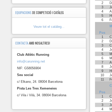
2
D
3
J
4
A
EQUIPACIONS
DE COMPETICIÓ I CATÀLEG
5
H
6
F
M
Veure tot el catàleg...
Pos
1
C
2
D
CONTACTA
AMB NOSALTRES!
3
C
4
J
5
M
Club Atlètic Running
6
M
info@carunning.net
7
A
8
J
NIF: G58056904
9
H
Seu social
10
J
11
F
c/ Elkano, 24. 08004 Barcelona
C
Pista Les Tres Xemeneies
Pos
c/ Vila i Vilà, 34. 08004 Barcelona
1
C
2
J
3
J
4
M