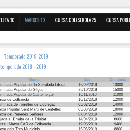
TLETA 10
MARXES 10
CURSA COLLSEROLA'25
CURSA POBL
0 - Temporada 2018-2019
 temporada 2018 - 2019
Marxa
Data
Distancia
minada Popular per la Serralada Litoral
16/09/2018
10000
minada Popular de Sitges
28/10/2018
15000
minada Popular de Castellterçol
18/11/2018
11000
rxa de Collserola
16/12/2018
12000
minada de Torrelles de Llobregat
03/02/2019
14000
rxa Popular Sant Martí de Centelles
03/03/2019
18000
rxa del Penedés Saifores
07/04/2019
12000
jada a l'Ermita de la Trinitat
14/04/2019
8000
rsa i Marxa CAR de Collserola
19/05/2019
9400
rxa dels Tres Municipis
16/06/2019
8800