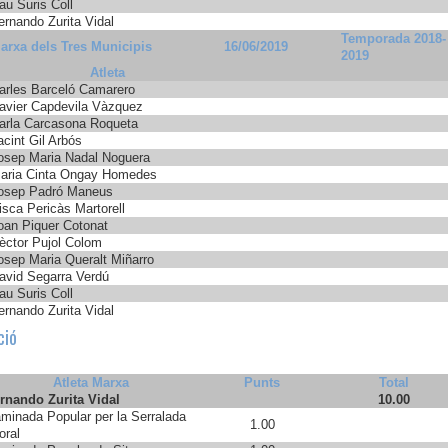
au Suris Coll
ernando Zurita Vidal
Temporada 2018-
arxa dels Tres Municipis
16/06/2019
2019
Atleta
arles Barceló Camarero
avier Capdevila Vàzquez
arla Carcasona Roqueta
acint Gil Arbós
osep Maria Nadal Noguera
aria Cinta Ongay Homedes
osep Padró Maneus
isca Pericàs Martorell
oan Piquer Cotonat
èctor Pujol Colom
osep Maria Queralt Miñarro
avid Segarra Verdú
au Suris Coll
ernando Zurita Vidal
ció
Atleta Marxa
Punts
Total
rnando Zurita Vidal
10.00
minada Popular per la Serralada
1.00
toral