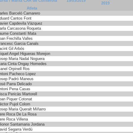
ursa i Marxa CAR de Collserola
19/05/2019
2019
Atleta
arles Barceló Camarero
duard Cantos Font
avier Capdevila Vàzquez
arla Carcasona Roqueta
aume Constantí Mata
oan Frechilla Valles
rancesc Garcia Canals
acint Gil Arbós
iquel Angel Higueras Morejon
osep Maria Nadal Noguera
aria Cinta Ongay Homedes
anel Orpinell Ros
ntoni Pacheco Lopez
osep Padró Maneus
osé Parra Delicado
ntoni Pena Casas
isca Pericàs Martorell
oan Piquer Cotonat
èctor Pujol Colom
osep Maria Queralt Miñarro
ere Roca De La Rosa
ere Roca Villena
lionor Santamaria Jordana
avid Segarra Verdú