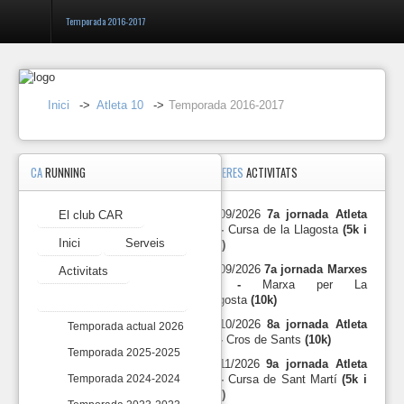
Temporada 2016-2017
Entrar
Inici
->
Atleta 10
->
Temporada 2016-2017
Registrar-
se
CA
RUNNING
PROPERES
ACTIVITATS
Atleta
10
-
27/09/2026
7a jornada Atleta
El club CAR
El
Temporada
10 -
Cursa de la Llagosta
(5k i
club
2016-
Inici
Serveis
10k)
CAR
2017
27/09/2026
7a jornada Marxes
Activitats
Calendari
Inici
10 -
Marxa per La
temporada
Atleta 10
Llagosta
(10k)
2016
Serveis
18/10/2026
8a jornada Atleta
Temporada actual 2026
-
10 -
Cros de Sants
(10k)
2017
Temporada 2025-2025
Activitats
15/11/2026
9a jornada Atleta
10 -
Cursa de Sant Martí
(5k i
Temporada 2024-2024
Ti
10k)
Atleta
Cursa
Data