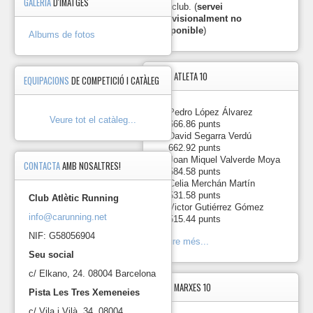
GALERIA
D'IMATGES
del club. (
servei
Marató de
10
12/03/2017
Mar
provisionalment no
Barcelona
disponible
)
Saifores
Albums de fotos
Camins
Curs
11
del
22/04/2017
munt
Penedés
TOP5
ATLETA 10
EQUIPACIONS
DE COMPETICIÓ I CATÀLEG
13km
Saifores
Camins
Curs
1.
-
Pedro López Álvarez
12
del
22/04/2017
Veure tot el catàleg...
munt
666.86 punts
Penedés
2.
-
David Segarra Verdú
19km
662.92 punts
Cursa de
3.
-
Joan Miquel Valverde Moya
Collserola
Curs
CONTACTA
AMB NOSALTRES!
13
14/05/2017
584.58 punts
C.A.
munt
4.
-
Celia Merchán Martín
Running
531.58 punts
Club Atlètic Running
Trail 3
Curs
14
18/06/2017
5.
-
Victor Gutiérrez Gómez
Municipis
munt
info@carunning.net
515.44 punts
Trail
Curs
15
Curta 3
18/06/2017
NIF: G58056904
munt
Veure més...
Municipis
Seu social
c/ Elkano, 24. 08004 Barcelona
Resultats
TOP5
MARXES 10
Pista Les Tres Xemeneies
curses
c/ Vila i Vilà, 34. 08004