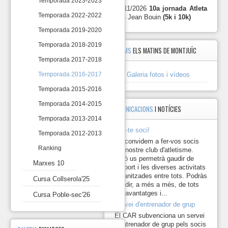
cu
Temporada 2023-2023
10
29/11/2026
10a jornada Atleta
Cursa de
1
18/09/2016
10.0
Temporada 2022-2022
10 -
Jean Bouin
(5k i 10k)
la Mercè
Marxes
Trail les
Temporada 2019-2020
10
Tres
Curs
2
23/10/2016
Fonts
munt
Temporada 2018-2019
ÀLBUMS
ELS MATINS DE MONTJUÏC
Masquefa
Cursa
Temporada 2017-2018
5 km de
Collserola'25
3
El Prat de
06/11/2016
5.0
Galeria fotos i vídeos
Temporada 2016-2017
Llobregat
Cursa
Mitja
Temporada 2015-2016
Poble-
Marató de
Mi
4
06/11/2016
sec'26
Temporada 2014-2015
El Prat de
mar
COMUNICACIONS
I NOTÍCIES
Llobregat
Temporada 2013-2014
Passafred
Curs
5
27/11/2016
Fes-te soci!
21km
munt
Temporada 2012-2013
Passafred
Curs
Us convidem a fer-vos socis
6
27/11/2016
10km
munt
Ranking
del nostre club d'atletisme.
10 Km del
Això us permetrà gaudir de
Marxes 10
Barri de
l'esport i les diverses activitats
7
22/01/2017
10.0
Sant
organitzades entre tots. Podràs
Cursa Collserola'25
Antoni
gaudir, a més a més, de tots
10 Km de
els avantatges i...
Cursa Poble-sec'26
8
26/02/2017
10.0
Gavà
Servei d'entrenador de grup
Mitja
Mi
El CAR subvenciona un servei
9
Marató de
26/02/2017
mar
d'entrenador de grup pels socis
Gavà