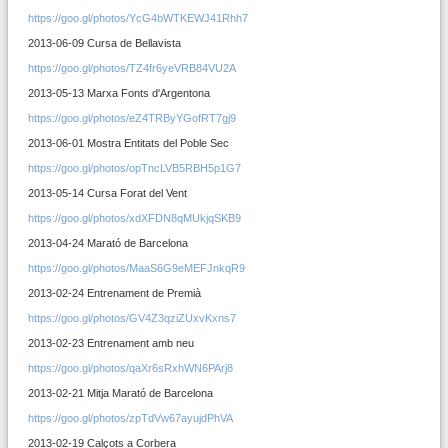
https://goo.gl/photos/YcG4bWTKEWJ41Rhh7
2013-06-09 Cursa de Bellavista
https://goo.gl/photos/TZ4fr6yeVRB84VU2A
2013-05-13 Marxa Fonts d'Argentona
https://goo.gl/photos/eZ4TRByYGofRT7gj9
2013-06-01 Mostra Entitats del Poble Sec
https://goo.gl/photos/opTncLVB5RBH5p1G7
2013-05-14 Cursa Forat del Vent
https://goo.gl/photos/xdXFDN8qMUkjqSKB9
2013-04-24 Marató de Barcelona
https://goo.gl/photos/MaaS6G9eMEFJnkqR9
2013-02-24 Entrenament de Premià
https://goo.gl/photos/GV4Z3qziZUxvKxns7
2013-02-23 Entrenament amb neu
https://goo.gl/photos/qaXr6sRxhWN6PArj8
2013-02-21 Mitja Marató de Barcelona
https://goo.gl/photos/zpTdVw67ayujdPhVA
2013-02-19 Calçots a Corbera