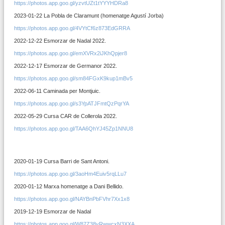
https://photos.app.goo.gl/yzvtUZt1tYYYHDRa8
2023-01-22 La Pobla de Claramunt (homenatge Agustí Jorba)
https://photos.app.goo.gl/4VYtCf6z873EdGRRA
2022-12-22 Esmorzar de Nadal 2022.
https://photos.app.goo.gl/emXVRx2iJKhQpjer8
2022-12-17 Esmorzar de Germanor 2022.
https://photos.app.goo.gl/sm84FGxK9kup1mBv5
2022-06-11 Caminada per Montjuic.
https://photos.app.goo.gl/s3YpATJFmtQzPqrYA
2022-05-29 Cursa CAR de Collerola 2022.
https://photos.app.goo.gl/TAA6QhYJ45Zp1NNU8
2020-01-19 Cursa Barri de Sant Antoni.
https://photos.app.goo.gl/3aoHm4Euiv5rqLLu7
2020-01-12 Marxa homenatge a Dani Bellido.
https://photos.app.goo.gl/NAYBnPbFVhr7Xx1x8
2019-12-19 Esmorzar de Nadal
https://photos.app.goo.gl/W87Z38yRwwcxN3XXA