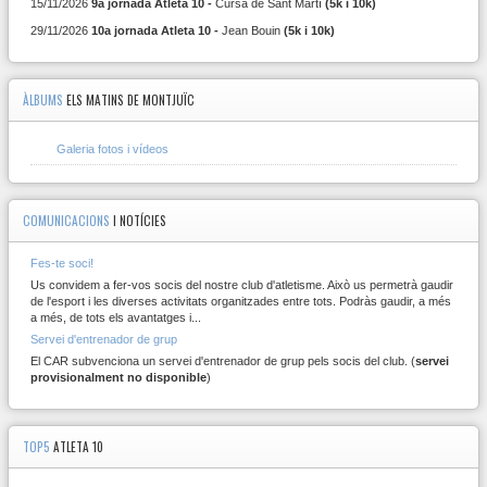
15/11/2026
9a jornada Atleta 10 -
Cursa de Sant Martí
(5k i 10k)
29/11/2026
10a jornada Atleta 10 -
Jean Bouin
(5k i 10k)
ÀLBUMS
ELS MATINS DE MONTJUÏC
Galeria fotos i vídeos
COMUNICACIONS
I NOTÍCIES
Fes-te soci!
Us convidem a fer-vos socis del nostre club d'atletisme. Això us permetrà gaudir
de l'esport i les diverses activitats organitzades entre tots. Podràs gaudir, a més
a més, de tots els avantatges i...
Servei d'entrenador de grup
El CAR subvenciona un servei d'entrenador de grup pels socis del club. (
servei
provisionalment no disponible
)
TOP5
ATLETA 10