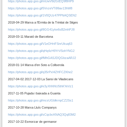
https://photos.app.goo.gl/mUwV9i2GtEQ9f8HP9
https://photos.app.goo.gl/5VvzeVTi99av13hW8
https://photos.app.goo.gl/1V0QUz47PPNAQSEN2
2018-04-29 Marxa a l'Ermita de la Trinitat de Sitges
https://photos.app.goo.gl/8GG41yke6sB2mhPJ8
2018-03-11 Marató de Barcelona
https://photos.app.goo.gl/V1eOHrtFSnrUkuq63
https://photos.app.goo.gl/qHq4zH9YrVSohYNG2
https://photos.app.goo.gl/fMhGASJDQGbzaARJ2
2018-01-14 Marxa d’en Soto a Collserola
https://photos.app.goo.gl/q35rPxI4ZHFCZKhe2
2017-04-02 2017-12-03 La Sansi de Viladecans
https://photos.app.goo.gl/e3yXhNNU5thKYeVz1
2017-11-05 Pujada i baixada a Guanta
https://photos.app.goo.gl/mcsUGblkrnpCZ2Ss1
2017-10-28 Marxa Lluís Companys
https://photos.app.goo.gl/sCqcbcKNAQ3Qq83M2
2017-10-22 Esmorzar de germanor