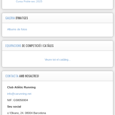
Cursa Poble-sec 2025
GALERIA
D'IMATGES
Albums de fotos
EQUIPACIONS
DE COMPETICIÓ I CATÀLEG
Veure tot el catàleg...
CONTACTA
AMB NOSALTRES!
Club Atlètic Running
info@carunning.net
NIF: G58056904
Seu social
c/ Elkano, 24. 08004 Barcelona