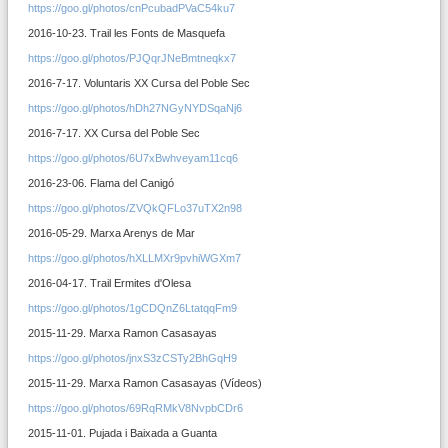
https://goo.gl/photos/cnPcubadPVaC54ku7
2016-10-23. Trail les Fonts de Masquefa
https://goo.gl/photos/PJQqrJNeBmtneqkx7
2016-7-17. Voluntaris XX Cursa del Poble Sec
https://goo.gl/photos/hDh27NGyNYDSqaNj6
2016-7-17. XX Cursa del Poble Sec
https://goo.gl/photos/6U7xBwhveyam11cq6
2016-23-06. Flama del Canigó
https://goo.gl/photos/ZVQkQFLo37uTX2n98
2016-05-29. Marxa Arenys de Mar
https://goo.gl/photos/hXLLMXr9pvhiWGXm7
2016-04-17. Trail Ermites d'Olesa
https://goo.gl/photos/1gCDQnZ6LtatqqFm9
2015-11-29. Marxa Ramon Casasayas
https://goo.gl/photos/jnxS3zCSTy2BhGqH9
2015-11-29. Marxa Ramon Casasayas (Vídeos)
https://goo.gl/photos/69RqRMkV8NvpbCDr6
2015-11-01. Pujada i Baixada a Guanta