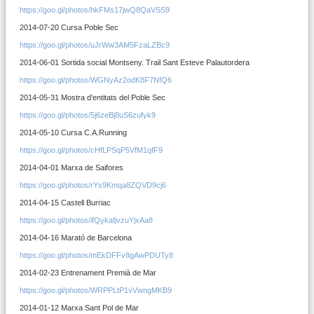
https://goo.gl/photos/hkFMs17jwQ8QaVSS9
2014-07-20 Cursa Poble Sec
https://goo.gl/photos/uJrWw3AM5FzaLZBc9
2014-06-01 Sortida social Montseny. Trail Sant Esteve Palautordera
https://goo.gl/photos/WGNyAz2odK8F7NfQ6
2014-05-31 Mostra d'entitats del Poble Sec
https://goo.gl/photos/5j6zeBj8uS6zufyk9
2014-05-10 Cursa C.A.Running
https://goo.gl/photos/cHfLPSqP5VfM1qfF9
2014-04-01 Marxa de Saifores
https://goo.gl/photos/rYs9Kmqa8ZQVD9cj6
2014-04-15 Castell Burriac
https://goo.gl/photos/ifQykafjvzuYjxAa8
2014-04-16 Marató de Barcelona
https://goo.gl/photos/mEkDFFv8gAwPDUTy8
2014-02-23 Entrenament Premià de Mar
https://goo.gl/photos/WRPPLtP1vVwngMKB9
2014-01-12 Marxa Sant Pol de Mar