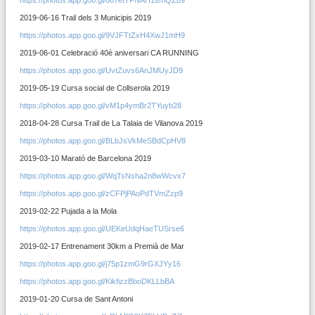
https://photos.app.goo.gl/o67etTFNAH1smQZb9
2019-06-16 Trail dels 3 Municipis 2019
https://photos.app.goo.gl/9VJFTtZxH4XwJ1mH9
2019-06-01 Celebració 40è aniversari CA RUNNING
https://photos.app.goo.gl/UvtZuvs6AnJMUyJD9
2019-05-19 Cursa social de Collserola 2019
https://photos.app.goo.gl/vM1p4ymBr2TYuyb28
2018-04-28 Cursa Trail de La Talaia de Vilanova 2019
https://photos.app.goo.gl/BLbJsVkMeSBdCpHV8
2019-03-10 Marató de Barcelona 2019
https://photos.app.goo.gl/WqTsNsha2n8wWcvx7
https://photos.app.goo.gl/zCFPjPAoPdTVmZzp9
2019-02-22 Pujada a la Mola
https://photos.app.goo.gl/UEKeUdqHaeTUSrse6
2019-02-17 Entrenament 30km a Premià de Mar
https://photos.app.goo.gl/j75p1zmG9rGXJYy16
https://photos.app.goo.gl/KikfizzBboDKLLbBA
2019-01-20 Cursa de Sant Antoni