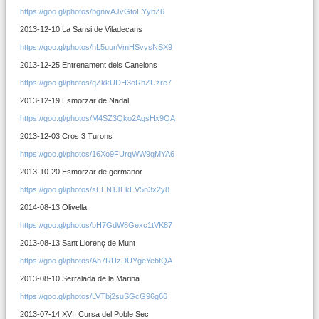
https://goo.gl/photos/bgnivAJvGtoEYybZ6
2013-12-10 La Sansi de Viladecans
https://goo.gl/photos/hL5uunVmHSvvsNSX9
2013-12-25 Entrenament dels Canelons
https://goo.gl/photos/qZkkUDH3oRhZUzre7
2013-12-19 Esmorzar de Nadal
https://goo.gl/photos/M4SZ3Qko2AgsHx9QA
2013-12-03 Cros 3 Turons
https://goo.gl/photos/16Xo9FUrqWW9qMYA6
2013-10-20 Esmorzar de germanor
https://goo.gl/photos/sEEN1JEkEV5n3x2y8
2014-08-13 Olivella
https://goo.gl/photos/bH7GdW8Gexc1tVK87
2013-08-13 Sant Llorenç de Munt
https://goo.gl/photos/Ah7RUzDUYgeYebtQA
2013-08-10 Serralada de la Marina
https://goo.gl/photos/LVTbj2suSGcG96g66
2013-07-14 XVII Cursa del Poble Sec