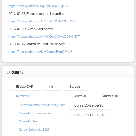
https://goo.gl/photos/3Aj1epEk6gwTjjbD7
2013-02-13 Enterrament de la sardina
https://goo.gl/photos/zkLWEMLWnTZYHE4W8
2013-01-20 Cursa Sant Antoni
https://goo.gl/photos/VNMQQmQDVAQ8GCNT7
2013-01-27 Marxa de Sant Pol de Mar
https://goo.gl/photos/vfxVDegoNEugCSKv8
CA
RUNNING
El club CAR
Inici
Serveis
Activitats
Atleta 10
Marxes 10
Entrenaments i activitats regulars
Cursa Collserola'25
Calendari championchip
Cursa Poble-sec'26
Calendari feec
Cursa Collserola 2025