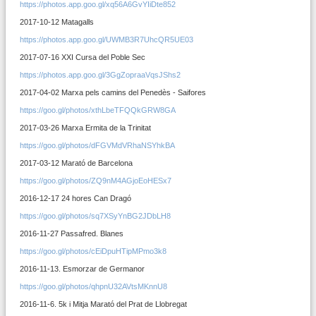
https://photos.app.goo.gl/xq56A6GvYIiDte852
2017-10-12 Matagalls
https://photos.app.goo.gl/UWMB3R7UhcQR5UE03
2017-07-16 XXI Cursa del Poble Sec
https://photos.app.goo.gl/3GgZopraaVqsJShs2
2017-04-02 Marxa pels camins del Penedès - Saifores
https://goo.gl/photos/xthLbeTFQQkGRW8GA
2017-03-26 Marxa Ermita de la Trinitat
https://goo.gl/photos/dFGVMdVRhaNSYhkBA
2017-03-12 Marató de Barcelona
https://goo.gl/photos/ZQ9nM4AGjoEoHESx7
2016-12-17 24 hores Can Dragó
https://goo.gl/photos/sq7XSyYnBG2JDbLH8
2016-11-27 Passafred. Blanes
https://goo.gl/photos/cEiDpuHTipMPmo3k8
2016-11-13. Esmorzar de Germanor
https://goo.gl/photos/qhpnU32AVtsMKnnU8
2016-11-6. 5k i Mitja Marató del Prat de Llobregat