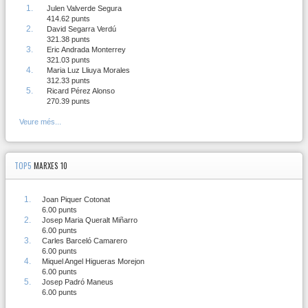
1.
-
Julen Valverde Segura
414.62 punts
2.
-
David Segarra Verdú
321.38 punts
3.
-
Eric Andrada Monterrey
321.03 punts
4.
-
Maria Luz Lliuya Morales
312.33 punts
5.
-
Ricard Pérez Alonso
270.39 punts
Veure més...
TOP5
MARXES 10
1.
-
Joan Piquer Cotonat
6.00 punts
2.
-
Josep Maria Queralt Miñarro
6.00 punts
3.
-
Carles Barceló Camarero
6.00 punts
4.
-
Miquel Angel Higueras Morejon
6.00 punts
5.
-
Josep Padró Maneus
6.00 punts