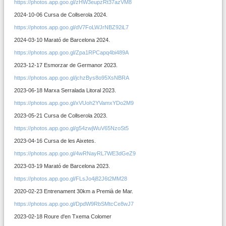
https://photos.app.goo.gl/zHW3eupzRt37azVM8
Marxes
2024-10-06 Cursa de Collserola 2024.
10
https://photos.app.goo.gl/dV7FoLWJrNBZ92iL7
2024-03-10 Marató de Barcelona 2024.
Cursa
Collserola'25
https://photos.app.goo.gl/Zpa1RPCapq4bi489A
2023-12-17 Esmorzar de Germanor 2023.
Cursa
Poble-
https://photos.app.goo.gl/jchzBys8o95XsNBRA
sec'26
2023-06-18 Marxa Serralada Litoral 2023.
https://photos.app.goo.gl/xVUoh2YVamxYDo2M9
2023-05-21 Cursa de Collserola 2023.
https://photos.app.goo.gl/g54zwjWuV65NzoSt5
2023-04-16 Cursa de les Aixetes.
https://photos.app.goo.gl/4wRNayRL7WE3dGeZ9
2023-03-19 Marató de Barcelona 2023.
https://photos.app.goo.gl/FLsJo4j82J6t2MM28
2020-02-23 Entrenament 30km a Premià de Mar.
https://photos.app.goo.gl/DpdW9RbSMtcCe8wJ7
2023-02-18 Roure d'en Txema Colomer