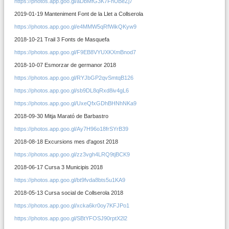
https://photos.app.goo.gl/aDbMfG3K7FhUBeZj7
2019-01-19 Manteniment Font de la Llet a Collserola
https://photos.app.goo.gl/e4MMW5qRfWikQKyw9
2018-10-21 Trail 3 Fonts de Masquefa
https://photos.app.goo.gl/F9EB8VYUXKXmBnod7
2018-10-07 Esmorzar de germanor 2018
https://photos.app.goo.gl/RYJbGP2qvSmtqB126
https://photos.app.goo.gl/sb9DL8qRxd8iv4gL6
https://photos.app.goo.gl/UxeQfxGDhBHNhNKa9
2018-09-30 Mitja Marató de Barbastro
https://photos.app.goo.gl/Ay7H96o18frSYrB39
2018-08-18 Excursions mes d'agost 2018
https://photos.app.goo.gl/zz3vgh4LRQ9tjBCK9
2018-06-17 Cursa 3 Municipis 2018
https://photos.app.goo.gl/bt9fvda8bts5u1KA9
2018-05-13 Cursa social de Collserola 2018
https://photos.app.goo.gl/xcka6kr0oy7KFJPo1
https://photos.app.goo.gl/SBtYFOSJ90rptX2l2