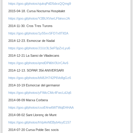
https://goo.gl/photos/sjukqPdD5dxsQQmg9
2015-04-18. Cursa Nocturna Hospitalet
https://goo.gl/photos/Y2BUXVwrLFbinxxJA
2014-11-30. Cros Tres Turons
https://goo.gl/photos/1y55xvSFD7x8Tif2A
2014-12-23. Esmorzar de Nadal
https://goo.gl/photos/J1Uz3LSeF5pZvLyu6
2014-12-21 La Sansi de Viladecans
https://goo.gl/photos/qmdDPii6tV3UrCAv6
2014-12-13. SOPAR 35è ANIVERSARI
https://goo.gl/photos/bN8JH742P6Vo8gGz6
2014-10-19 Esmorzar del germanor
https://goo.gl/photos/yFWicCMc4FwcLdJq6
2014-08-09 Marxa Corbera
https://goo.gl/photos/csoE4rw6WTWqEHHAA
2014-08-02 Sant Llorenç de Munt
https://goo.gl/photos/hVpAnNEByb4syE1S7
2014-07-20 Cursa Poble Sec socis