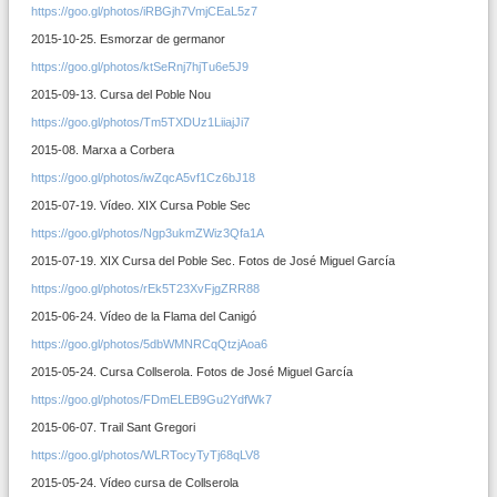
https://goo.gl/photos/iRBGjh7VmjCEaL5z7
2015-10-25. Esmorzar de germanor
https://goo.gl/photos/ktSeRnj7hjTu6e5J9
2015-09-13. Cursa del Poble Nou
https://goo.gl/photos/Tm5TXDUz1LiiajJi7
2015-08. Marxa a Corbera
https://goo.gl/photos/iwZqcA5vf1Cz6bJ18
2015-07-19. Vídeo. XIX Cursa Poble Sec
https://goo.gl/photos/Ngp3ukmZWiz3Qfa1A
2015-07-19. XIX Cursa del Poble Sec. Fotos de José Miguel García
https://goo.gl/photos/rEk5T23XvFjgZRR88
2015-06-24. Vídeo de la Flama del Canigó
https://goo.gl/photos/5dbWMNRCqQtzjAoa6
2015-05-24. Cursa Collserola. Fotos de José Miguel García
https://goo.gl/photos/FDmELEB9Gu2YdfWk7
2015-06-07. Trail Sant Gregori
https://goo.gl/photos/WLRTocyTyTj68qLV8
2015-05-24. Vídeo cursa de Collserola