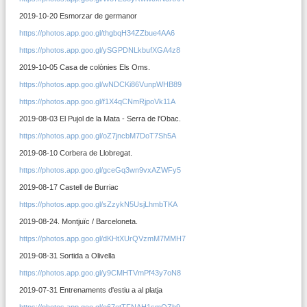
2019-10-20 Esmorzar de germanor
https://photos.app.goo.gl/thgbqH34ZZbue4AA6
https://photos.app.goo.gl/ySGPDNLkbufXGA4z8
2019-10-05 Casa de colònies Els Oms.
https://photos.app.goo.gl/wNDCKi86VunpWHB89
https://photos.app.goo.gl/f1X4qCNmRjpoVk11A
2019-08-03 El Pujol de la Mata - Serra de l'Obac.
https://photos.app.goo.gl/oZ7jncbM7DoT7Sh5A
2019-08-10 Corbera de Llobregat.
https://photos.app.goo.gl/gceGq3wn9vxAZWFy5
2019-08-17 Castell de Burriac
https://photos.app.goo.gl/sZzykN5UsjLhmbTKA
2019-08-24. Montjuïc / Barceloneta.
https://photos.app.goo.gl/dKHtXUrQVzmM7MMH7
2019-08-31 Sortida a Olivella
https://photos.app.goo.gl/y9CMHTVmPf43y7oN8
2019-07-31 Entrenaments d'estiu a al platja