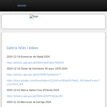
Activitats
Entrar
Registrar-
se
Galeria fotos i vídeos
El
2024-12-19 Esmorzar de Nadal 2024.
club
https://photos.app.goo.gl/XW6X3wd7qKwYW2d76
CAR
2024-12-14 Donar de Germanor 45 anys 1979-2024.
Inici
https://photos.app.goo.gl/nkH5WRSwjXip2yk77
https://drive.google.com/drive/folders/1QvhFns28XgiSKVWpQ_N61btiaoFknths?
Serveis
usp=drive_link
2024-12-01 Marxa Santa Creu d'Olorda 2024.
Activitats
https://photos.app.goo.gl/JRjNxaENPFWGjwZ87
Atleta
2024-11-10 Marxa per la Garriga 2024.
10