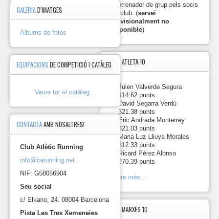
per
d'entrenador de grup pels socis
GALERIA
D'IMATGES
la
del club. (
servei
Garriga
provisionalment no
2024.
disponible
)
Albums de fotos
https://photos.app.goo.gl
2024-
TOP5
ATLETA 10
EQUIPACIONS
DE COMPETICIÓ I CATÀLEG
10-
06 Cursa
de
1.
-
Julen Valverde Segura
Collserola
Veure tot el catàleg...
414.62 punts
2024.
2.
-
David Segarra Verdú
https://photos.app.goo.gl/
321.38 punts
3.
-
Eric Andrada Monterrey
CONTACTA
AMB NOSALTRES!
2024-
321.03 punts
03-
4.
-
Maria Luz Lliuya Morales
10 Marató
312.33 punts
Club Atlètic Running
de
5.
-
Ricard Pérez Alonso
Barcelona
info@carunning.net
270.39 punts
2024.
NIF: G58056904
Veure més...
https://photos.app.goo.gl/
Seu social
2023-
c/ Elkano, 24. 08004 Barcelona
12-
17 Esmorzar
TOP5
MARXES 10
Pista Les Tres Xemeneies
de