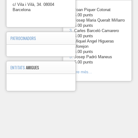
Germanor
c/ Vila i Vilà, 34. 08004
2023.
1.
Barcelona
-
Joan Piquer Cotonat
6.00 punts
https://photos.app.goo.gl/
2.
-
Josep Maria Queralt Miñarro
6.00 punts
2023-
3.
-
Carles Barceló Camarero
06-
6.00 punts
18 Marxa Serralada
PATROCINADORS
Miquel Angel Higueras
Litoral 2023.
4.
-
Morejon
https://photos.app.goo.gl
6.00 punts
5.
-
Josep Padró Maneus
2023-
6.00 punts
05-
ENTITATS
AMIGUES
21
Veure més...
Cursa
de
Collserola
2023.
https://photos.app.goo.gl/
2023-
04-
16
Cursa
de
les
Aixetes.