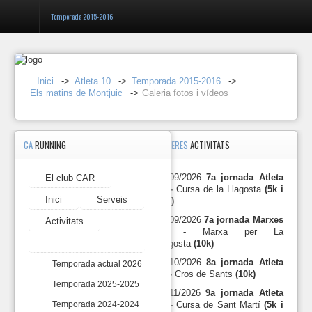
Temporada 2015-2016
Entrar
Inici
->
Atleta 10
->
Temporada 2015-2016
->
Els matins de Montjuic
->
Galeria fotos i vídeos
Registrar-
se
CA
RUNNING
PROPERES
ACTIVITATS
Galeria
fotos
El
i
27/09/2026
7a jornada Atleta
El club CAR
club
vídeos
10 -
Cursa de la Llagosta
(5k i
CAR
Inici
Serveis
10k)
2024-
Inici
27/09/2026
7a jornada Marxes
Activitats
12-
10 -
Marxa per La
19
Atleta 10
Llagosta
(10k)
Serveis
Esmorzar
de
18/10/2026
8a jornada Atleta
Temporada actual 2026
Nadal
10 -
Cros de Sants
(10k)
Activitats
Temporada 2025-2025
2024.
15/11/2026
9a jornada Atleta
https://photos.app.goo.g
10 -
Cursa de Sant Martí
(5k i
Atleta
Temporada 2024-2024