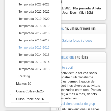
10k)
10
2024-
Temporada 2023-2023
12-
29/11/2026
10a jornada Atleta
Marxes
Temporada 2022-2022
14 Donar
10 -
Jean Bouin
(5k i 10k)
10
de
Temporada 2019-2020
Germanor
45
Cursa
Temporada 2018-2019
ÀLBUMS
ELS MATINS DE MONTJUÏC
anys
Collserola'25
1979-
Temporada 2017-2018
2024.
Galeria fotos i vídeos
Cursa
Temporada 2016-2017
https://photos.app.goo.gl/
Poble-
Temporada 2015-2016
sec'26
https://drive.google.com/d
Temporada 2014-2015
usp=drive_link
COMUNICACIONS
I NOTÍCIES
2024-
Temporada 2013-2014
12-
Fes-te soci!
Temporada 2012-2013
01 Marxa
Us convidem a fer-vos socis
Santa
Ranking
del nostre club d'atletisme.
Creu
Això us permetrà gaudir de
d'Olorda 2024.
Marxes 10
l'esport i les diverses activitats
https://photos.app.goo.gl
organitzades entre tots. Podràs
Cursa Collserola'25
gaudir, a més a més, de tots
2024-
els avantatges i...
Cursa Poble-sec'26
11-
Servei d'entrenador de grup
10
Marxa
El CAR subvenciona un servei