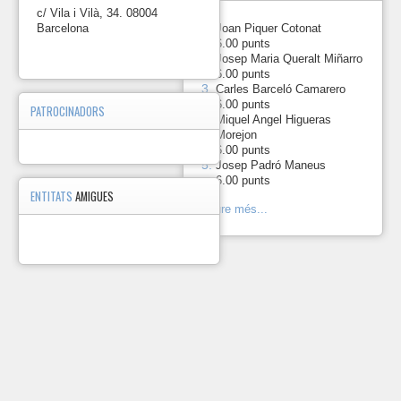
Germanor
c/ Vila i Vilà, 34. 08004
2023.
1.
Barcelona
-
Joan Piquer Cotonat
6.00 punts
https://photos.app.goo.gl/
2.
-
Josep Maria Queralt Miñarro
6.00 punts
2023-
3.
-
Carles Barceló Camarero
06-
6.00 punts
18 Marxa Serralada
PATROCINADORS
Miquel Angel Higueras
Litoral 2023.
4.
-
Morejon
https://photos.app.goo.gl
6.00 punts
5.
-
Josep Padró Maneus
2023-
6.00 punts
05-
ENTITATS
AMIGUES
21
Veure més...
Cursa
de
Collserola
2023.
https://photos.app.goo.gl/
2023-
04-
16
Cursa
de
les
Aixetes.