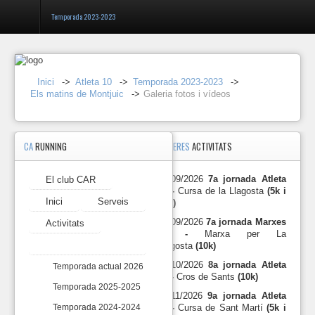
Temporada 2023-2023
Entrar
Inici
->
Atleta 10
->
Temporada 2023-2023
->
Els matins de Montjuic
->
Galeria fotos i vídeos
Registrar-
se
CA
RUNNING
PROPERES
ACTIVITATS
Galeria
fotos
El
i
27/09/2026
7a jornada Atleta
El club CAR
club
vídeos
10 -
Cursa de la Llagosta
(5k i
CAR
Inici
Serveis
10k)
2024-
Inici
27/09/2026
7a jornada Marxes
Activitats
12-
10 -
Marxa per La
19
Atleta 10
Llagosta
(10k)
Serveis
Esmorzar
de
18/10/2026
8a jornada Atleta
Temporada actual 2026
Nadal
10 -
Cros de Sants
(10k)
Activitats
Temporada 2025-2025
2024.
15/11/2026
9a jornada Atleta
https://photos.app.goo.g
10 -
Cursa de Sant Martí
(5k i
Atleta
Temporada 2024-2024