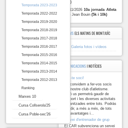
10k)
10
2024-
Temporada 2023-2023
12-
29/11/2026
10a jornada Atleta
Marxes
Temporada 2022-2022
14 Donar
10 -
Jean Bouin
(5k i 10k)
10
de
Temporada 2019-2020
Germanor
45
Cursa
Temporada 2018-2019
ÀLBUMS
ELS MATINS DE MONTJUÏC
anys
Collserola'25
1979-
Temporada 2017-2018
2024.
Galeria fotos i vídeos
Cursa
Temporada 2016-2017
https://photos.app.goo.gl/
Poble-
Temporada 2015-2016
sec'26
https://drive.google.com/d
Temporada 2014-2015
usp=drive_link
COMUNICACIONS
I NOTÍCIES
2024-
Temporada 2013-2014
12-
Fes-te soci!
Temporada 2012-2013
01 Marxa
Us convidem a fer-vos socis
Santa
Ranking
del nostre club d'atletisme.
Creu
Això us permetrà gaudir de
d'Olorda 2024.
Marxes 10
l'esport i les diverses activitats
https://photos.app.goo.gl
organitzades entre tots. Podràs
Cursa Collserola'25
gaudir, a més a més, de tots
2024-
els avantatges i...
Cursa Poble-sec'26
11-
Servei d'entrenador de grup
10
Marxa
El CAR subvenciona un servei