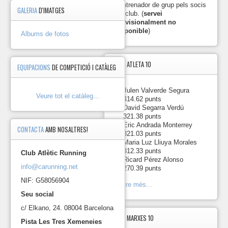
per
d'entrenador de grup pels socis
GALERIA
D'IMATGES
la
del club. (
servei
Garriga
provisionalment no
2024.
disponible
)
Albums de fotos
https://photos.app.goo.gl
2024-
TOP5
ATLETA 10
EQUIPACIONS
DE COMPETICIÓ I CATÀLEG
10-
06 Cursa
de
1.
-
Julen Valverde Segura
Collserola
Veure tot el catàleg...
414.62 punts
2024.
2.
-
David Segarra Verdú
https://photos.app.goo.gl/
321.38 punts
3.
-
Eric Andrada Monterrey
CONTACTA
AMB NOSALTRES!
2024-
321.03 punts
03-
4.
-
Maria Luz Lliuya Morales
10 Marató
312.33 punts
Club Atlètic Running
de
5.
-
Ricard Pérez Alonso
Barcelona
info@carunning.net
270.39 punts
2024.
NIF: G58056904
Veure més...
https://photos.app.goo.gl/
Seu social
2023-
c/ Elkano, 24. 08004 Barcelona
12-
17 Esmorzar
TOP5
MARXES 10
Pista Les Tres Xemeneies
de